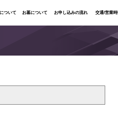
について
お墓について
お申し込みの流れ
交通/営業時
紹介
内紹介
概要
風景