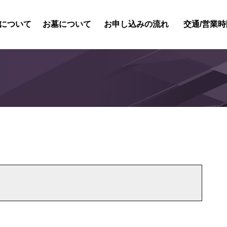
について
お墓について
お申し込みの流れ
交通/営業時
紹介
内紹介
概要
風景