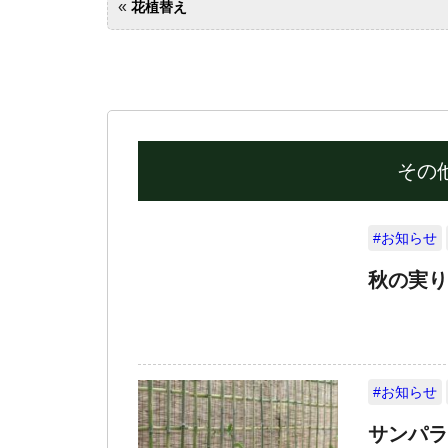
«
花植替え
その
#お知らせ
秋の実り
#お知らせ
サンパラ