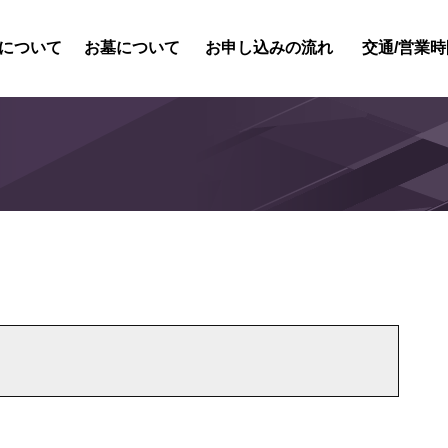
について
お墓について
お申し込みの流れ
交通/営業時
紹介
内紹介
概要
風景