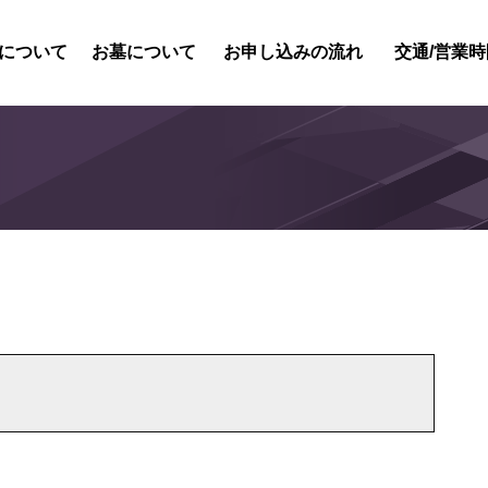
について
お墓について
お申し込みの流れ
交通/営業時
紹介
内紹介
概要
風景