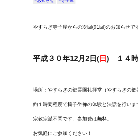
#お知らせ
#寺子屋
やすらぎ寺子屋からの次回(91回)のお知らせで
平成３０年12月2日(
日
) １４
場所：やすらぎの郷霊園礼拝堂（やすらぎの郷
約１時間程度で椅子坐禅の体験と法話を行いま
宗教宗派不問です。参加費は
無料
。
お気軽にご参加ください！