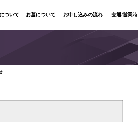
について
お墓について
お申し込みの流れ
交通/営業時
紹介
内紹介
概要
風景
せ