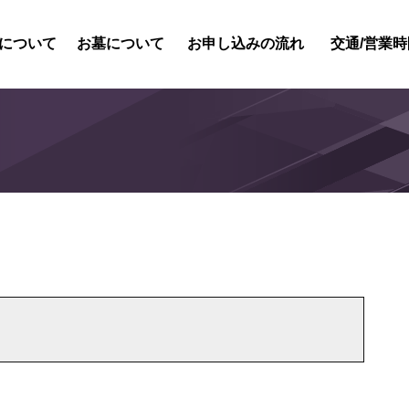
について
お墓について
お申し込みの流れ
交通/営業時
紹介
内紹介
概要
風景