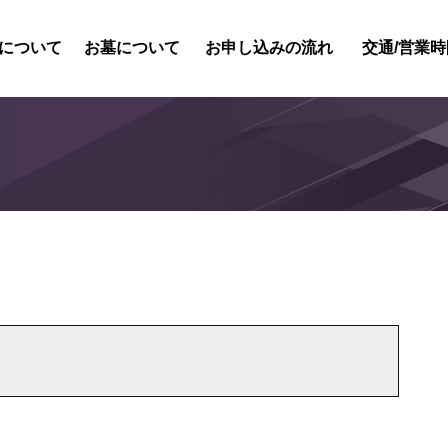
について
お墓について
お申し込みの流れ
交通/営業時
紹介
内紹介
概要
風景