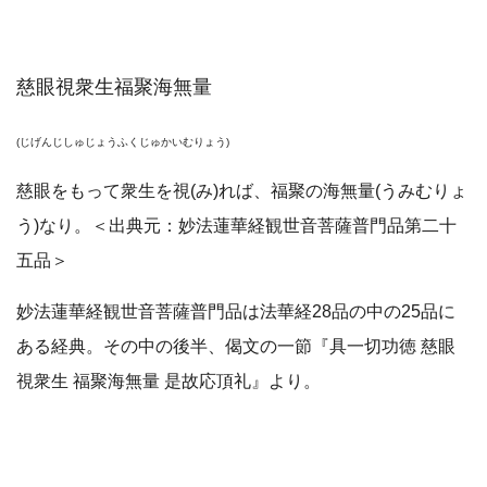
慈眼視衆生福聚海無量
(じげんじしゅじょうふくじゅかいむりょう)
慈眼をもって衆生を視(み)れば、福聚の海無量(うみむりょ
う)なり。＜出典元：妙法蓮華経観世音菩薩普門品第二十
五品＞
妙法蓮華経観世音菩薩普門品は法華経28品の中の25品に
ある経典。その中の後半、偈文の一節『具一切功徳 慈眼
視衆生 福聚海無量 是故応頂礼』より。