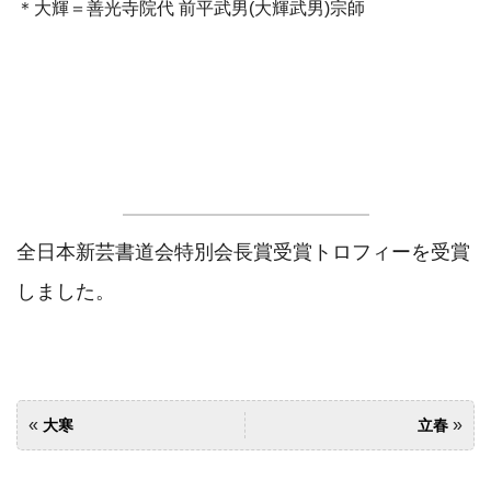
＊大輝＝善光寺院代 前平武男(大輝武男)宗師
全日本新芸書道会特別会長賞受賞トロフィーを受賞
しました。
«
»
大寒
立春