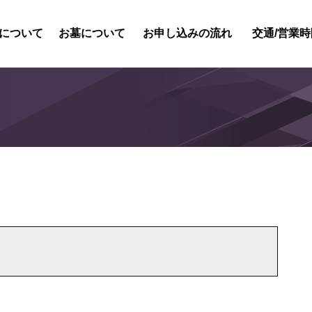
について
お墓について
お申し込みの流れ
交通/営業時
紹介
内紹介
概要
風景