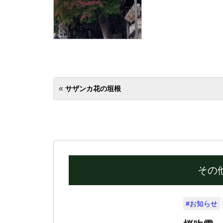
«
サザンカ花の垣根
その
#お知らせ