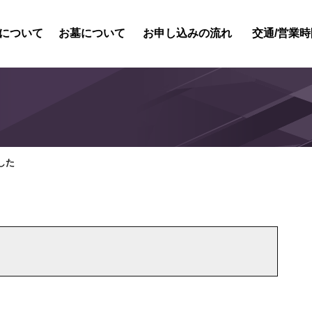
について
お墓について
お申し込みの流れ
交通/営業時
紹介
内紹介
概要
風景
した